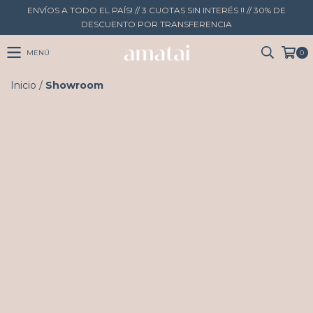
ENVÍOS A TODO EL PAÍS! // 3 CUOTAS SIN INTERÉS !! // 30% DE
DESCUENTO POR TRANSFERENCIA
MENÚ
0
Inicio
/
Showroom