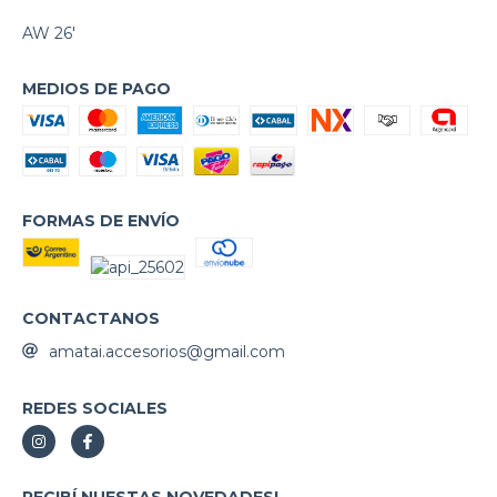
AW 26'
MEDIOS DE PAGO
FORMAS DE ENVÍO
CONTACTANOS
amatai.accesorios@gmail.com
REDES SOCIALES