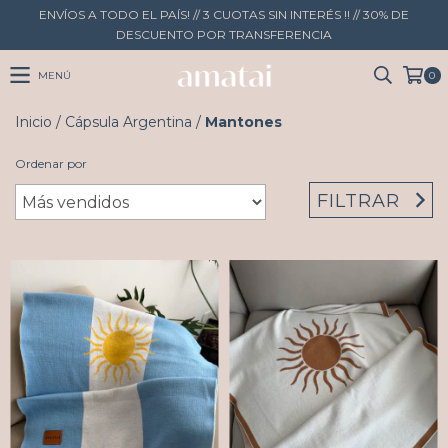
ENVÍOS A TODO EL PAÍS! // 3 CUOTAS SIN INTERÉS !! // 30% DE
DESCUENTO POR TRANSFERENCIA
MENÚ
0
Inicio
/
Cápsula Argentina
/
Mantones
Ordenar por
FILTRAR