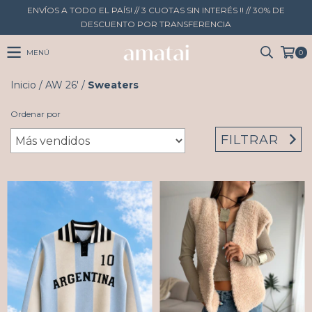
ENVÍOS A TODO EL PAÍS! // 3 CUOTAS SIN INTERÉS !! // 30% DE
DESCUENTO POR TRANSFERENCIA
MENÚ
0
Inicio
/
AW 26'
/
Sweaters
Ordenar por
FILTRAR