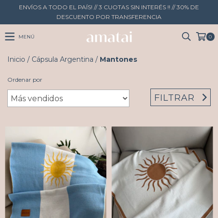
ENVÍOS A TODO EL PAÍS! // 3 CUOTAS SIN INTERÉS !! // 30% DE
DESCUENTO POR TRANSFERENCIA
MENÚ
0
Inicio
/
Cápsula Argentina
/
Mantones
Ordenar por
FILTRAR