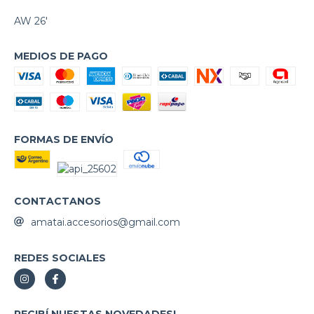
AW 26'
MEDIOS DE PAGO
FORMAS DE ENVÍO
CONTACTANOS
amatai.accesorios@gmail.com
REDES SOCIALES